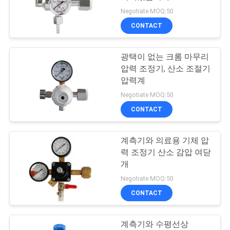
Negotiate MOQ:50
연
CONTACT
락
광택이 없는 크롬 마무리
주
압력 조정기, 산소 조절기
세
압력계
Negotiate MOQ:50
요
CONTACT
인
계측기와 의료용 기체 압
력 조정기 산소 감압 여닫
용
개
문
Negotiate MOQ:50
CONTACT
을
요
계측기와 수평선상