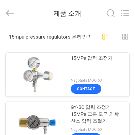
2021
-
2026
제품 소개
XCEL
Medical
Solutions
Co.,
집
Ltd..
All
15mpa pressure regulators 온라인 제조
Rights
Reserved.
제
15MPa 압력 조정기
품
Negotiate MOQ:50
우
CONTACT
리
GY-BC 압력 조정기
에
15MPa 크롬 도금 의학
대
산소 압력 조절기
Negotiate MOQ:50