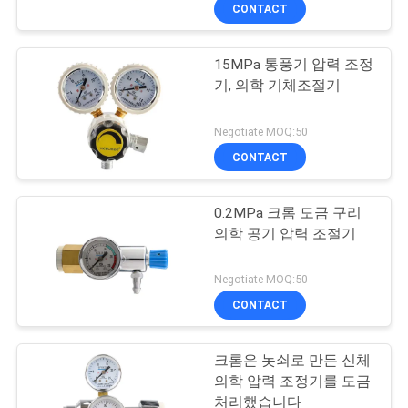
하
CONTACT
여
15MPa 통풍기 압력 조정
기, 의학 기체조절기
공
장
Negotiate MOQ:50
CONTACT
여
행
0.2MPa 크롬 도금 구리
의학 공기 압력 조절기
품
Negotiate MOQ:50
질
CONTACT
관
크롬은 놋쇠로 만든 신체
리
의학 압력 조정기를 도금
처리했습니다